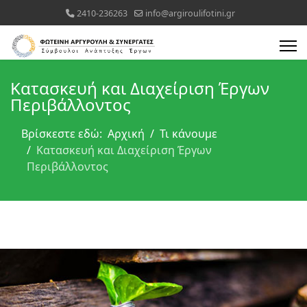
2410-236263
info@argiroulifotini.gr
Κατασκευή και Διαχείριση Έργων
Περιβάλλοντος
Βρίσκεστε εδώ:
Αρχική
Τι κάνουμε
Κατασκευή και Διαχείριση Έργων
Περιβάλλοντος